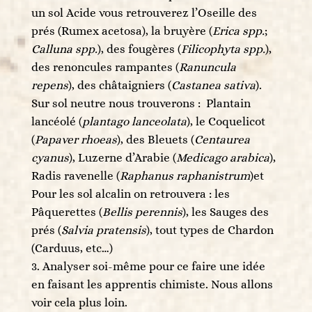
un sol Acide vous retrouverez l’Oseille des
prés (Rumex acetosa), la bruyère (
Erica spp.
;
Calluna spp.
), des fougères (
Filicophyta spp.
),
des renoncules rampantes (
Ranuncula
repens
), des châtaigniers (
Castanea sativa
).
Sur sol neutre nous trouverons : Plantain
lancéolé (
plantago lanceolata
), le Coquelicot
(
Papaver rhoeas
), des Bleuets (
Centaurea
cyanus
), Luzerne d’Arabie (
Medicago arabica
),
Radis ravenelle (
Raphanus raphanistrum
)et
Pour les sol alcalin on retrouvera : les
Pâquerettes (
Bellis perennis
), les Sauges des
prés (
Salvia pratensis
), tout types de Chardon
(Carduus, etc…)
Analyser soi-même pour ce faire une idée
en faisant les apprentis chimiste. Nous allons
voir cela plus loin.