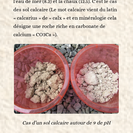
l’eau de mer (8.2) et la chaux (12.5). C’est le cas
des sol calcaire (Le mot calcaire vient du latin
« calcarius » de « calx » et en minéralogie cela
désigne une roche riche en carbonate de
calcium « CO3Ca »).
Cas d’un sol calcaire autour de 9 de pH