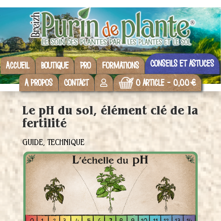
Conseils et astuces
Accueil
Boutique
Pro
Formations
A propos
Contact
0 article
0,00 €
Le pH du sol, élément clé de la
fertilité
GUIDE
,
TECHNIQUE