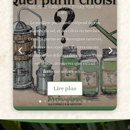
Quel est le PURIN le plus efficace pour vos
plantes ?
Le meilleur purin jardin dépend de vos
plantes, du sol, et des effets recherchés.
Certains purins sont des engrais naturels,
d’autres des répulsifs, d’autres encore
stimulent les défenses des cultures. Dans
cet article, découvrez quel extrait
fermenté utiliser selon...
Lire plus